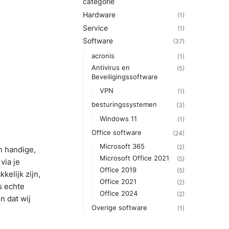
categorie
Hardware
(1)
Service
(1)
Software
(37)
acronis
(1)
Antivirus en
(5)
Beveiligingssoftware
VPN
(1)
besturingssystemen
(3)
Windows 11
(1)
Office software
(24)
Microsoft 365
(2)
n handige,
Microsoft Office 2021
(5)
via je
Office 2019
(5)
kelijk zijn,
Office 2021
(2)
s echte
Office 2024
(2)
n dat wij
Overige software
(1)