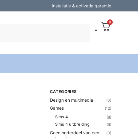
Installatie & activatie garantie
0
Zoeken
CATEGORIES
Design en multimedia
(0)
Games
(12)
Sims 4
(8)
Sims 4 uitbreiding
(9)
Geen onderdeel van een
(0)