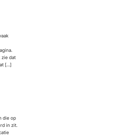
vaak
agina.
 zie dat
at […]
n die op
d in zit.
catie