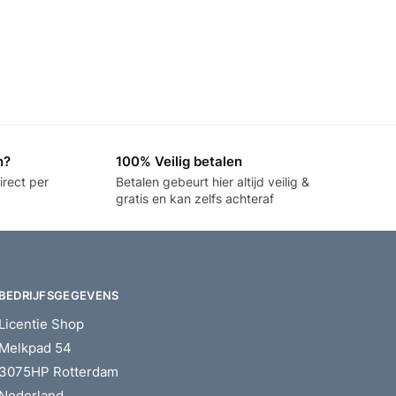
n?
100% Veilig betalen
irect per
Betalen gebeurt hier altijd veilig &
gratis en kan zelfs achteraf
BEDRIJFSGEGEVENS
Licentie Shop
Melkpad 54
3075HP Rotterdam
Nederland