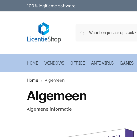
100% legitieme software
HOME
WINDOWS
OFFICE
ANTI VIRUS
GAMES
Home
Algemeen
/
Algemeen
Algemene informatie