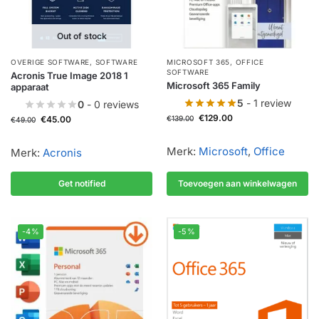
Out of stock
OVERIGE SOFTWARE
,
SOFTWARE
MICROSOFT 365
,
OFFICE
SOFTWARE
Acronis True Image 2018 1
Microsoft 365 Family
apparaat
5
- 1 review
0
- 0 reviews
€
129.00
€
45.00
€
139.00
€
49.00
Merk:
Microsoft
,
Office
Merk:
Acronis
Get notified
Toevoegen aan winkelwagen
-4%
-5%