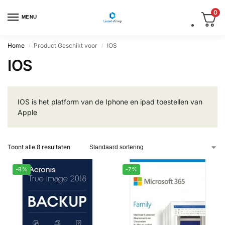
0
MENU
Home
Product Geschikt voor
IOS
/
/
IOS
IOS is het platform van de Iphone en ipad toestellen van
Apple
Toont alle 8 resultaten
-8%
-7%