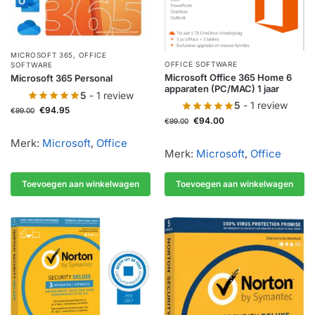
MICROSOFT 365
,
OFFICE
OFFICE SOFTWARE
SOFTWARE
Microsoft Office 365 Home 6
Microsoft 365 Personal
apparaten (PC/MAC) 1 jaar
5
- 1 review
5
- 1 review
€
94.95
€
99.00
€
94.00
€
99.00
Merk:
Microsoft
,
Office
Merk:
Microsoft
,
Office
Toevoegen aan winkelwagen
Toevoegen aan winkelwagen