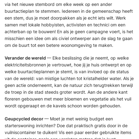
via het nieuwe stembord om elke week op een ander
buurtactieplan te stemmen. Iedereen in de gemeenschap heeft
een stem, dus je moet doorpakken als je echt iets wilt. Werk
samen met lokale hobbyisten, activisten en technici om een
achterban op te bouwen! En als je geen campagne voert, is het
misschien een idee om als civiel ontwerper aan de slag te gaan
om de buurt tot een betere woonomgeving te maken.
Verander de wereld
— Elke beslissing die je neemt, op welke
elektriciteitsbronnen je vertrouwt, hoe jij je huis ontwerpt en op
welke buurtactieplannen je stemt, is van invloed op de status
van de wereld: van mistige luchten tot kristalhelder water. Als je
geen actie onderneemt, kan de natuur zich terugtrekken terwijl
de troep in de stad steeds groter wordt. Aan de andere kant
floreren gebouwen met meer bloemen en vegetatie als het vuil
wordt opgeraapt en de kavels schoon worden gehouden.
Geupcycled decor
— Moet je met weinig budget een
starterswoning inrichten? Doe dat praktisch gratis door in de
vuilniscontainer te duiken! Vis een paar eerder gebruikte items