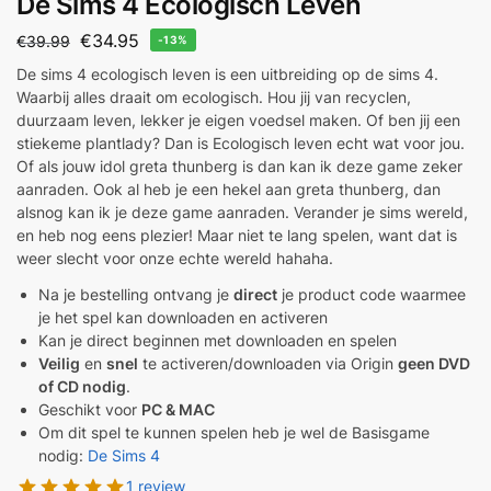
De Sims 4 Ecologisch Leven
€
34.95
€
39.99
-13%
De sims 4 ecologisch leven is een uitbreiding op de sims 4.
Waarbij alles draait om ecologisch. Hou jij van recyclen,
duurzaam leven, lekker je eigen voedsel maken. Of ben jij een
stiekeme plantlady? Dan is Ecologisch leven echt wat voor jou.
Of als jouw idol greta thunberg is dan kan ik deze game zeker
aanraden. Ook al heb je een hekel aan greta thunberg, dan
alsnog kan ik je deze game aanraden. Verander je sims wereld,
en heb nog eens plezier! Maar niet te lang spelen, want dat is
weer slecht voor onze echte wereld hahaha.
Na je bestelling ontvang je
direct
je product code waarmee
je het spel kan downloaden en activeren
Kan je direct beginnen met downloaden en spelen
Veilig
en
snel
te activeren/downloaden via Origin
geen DVD
of CD nodig
.
Geschikt voor
PC & MAC
Om dit spel te kunnen spelen heb je wel de Basisgame
nodig:
De Sims 4
1 review