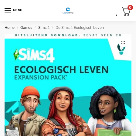
0
MENU
Home
Games
Sims 4
De Sims 4 Ecologisch Leven
/
/
/