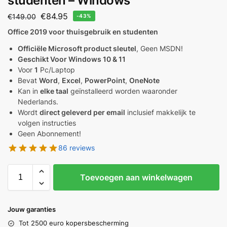
studenten – Windows
€
84.95
€
149.00
-43%
Office 2019 voor thuisgebruik en studenten
Officiële Microsoft product sleutel
, Geen MSDN!
Geschikt Voor Windows 10 & 11
Voor
1
Pc/Laptop
Bevat
Word
,
Excel
,
PowerPoint
,
OneNote
Kan in
elke taal
geïnstalleerd worden waaronder
Nederlands.
Wordt
direct geleverd per email
inclusief makkelijk te
volgen instructies
Geen Abonnement!
86 reviews
Toevoegen aan winkelwagen
Jouw garanties
Tot 2500 euro kopersbescherming